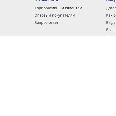
Корпоративным клиентам
Дого
Оптовым покупателям
Как 
Вопрос-ответ
Выда
Возв
Покуп
Обме
Пода
О га
Доста
Спос
Опла
Поли
Стат
Бону
Наши