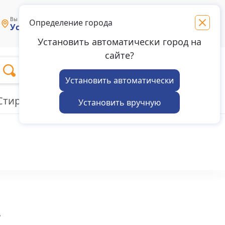
Связаться с
Вы выбрали магазин в городе:
Определение города
Усолье-Сибирское
нами
Установить автоматически город на
сайте?
Избранное
Войти
Корзина
Установить автоматически
Стиральные машины
Пылесосы
Установить вручную
.