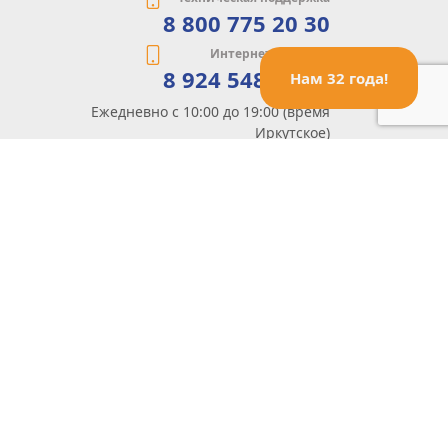
8 800 775 20 30
Интернет-магазин
8 924 548 85 07
Нам 32 года!
Ежедневно с 10:00 до 19:00 (время
Иркутское)
Этот сайт защищен reCaptcha и Google
Политика конфиденциальности
и
Условия пользования
применяются
Политика Конфиденциальности