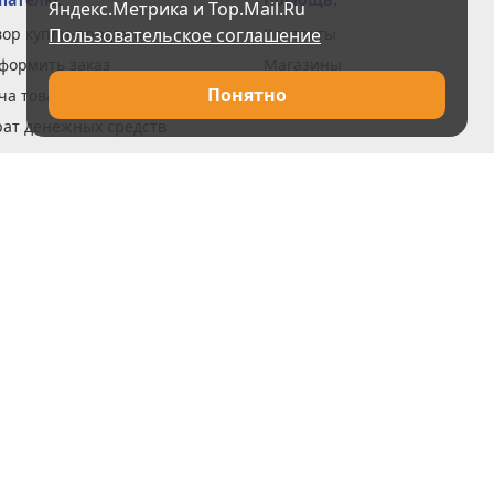
Яндекс.Метрика и Top.Mail.Ru
вор купли-продажи
Пользовательское соглашение
Контакты
оформить заказ
Магазины
Понятно
ча товара
Вакансии
рат денежных средств
ка в кредит
н и возврат товара
рочные сертификаты
рантии
вка заказов
обы оплаты
та кредитов
тика конфиденциальности
ус ремонта
сная программа
 акции