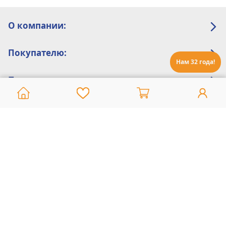
О компании:
Покупателю:
Нам 32 года!
Помощь:
Техническая поддержка
8 800 775 20 30
Интернет-магазин
8 924 548 85 07
Ежедневно с 10:00 до 19:00 (время Иркутское)
Этот сайт защищен reCaptcha и Google
Политика конфиденциальности
и
Условия пользования
применяются