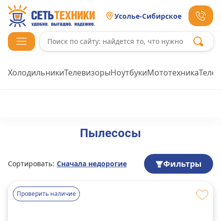
Усолье-Сибирское
Холодильники
Телевизоры
Ноутбуки
Мототехника
Теле
Пылесосы
Фильтры
Сортировать:
Сначала недорогие
Проверить наличие