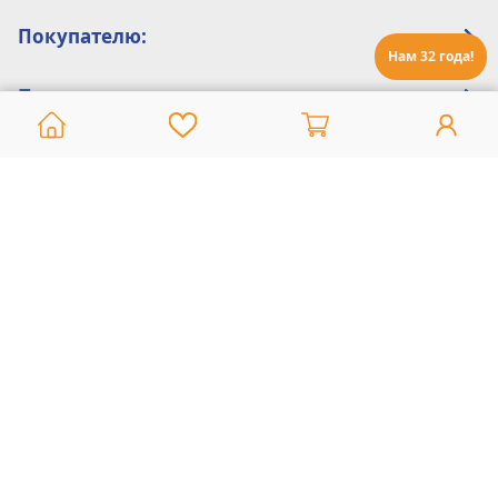
Покупателю:
Нам 32 года!
Помощь:
Техническая поддержка
8 800 775 20 30
Интернет-магазин
8 924 548 85 07
Ежедневно с 10:00 до 19:00 (время Иркутское)
Этот сайт защищен reCaptcha и Google
Политика конфиденциальности
и
Условия пользования
применяются
Политика Конфиденциальности