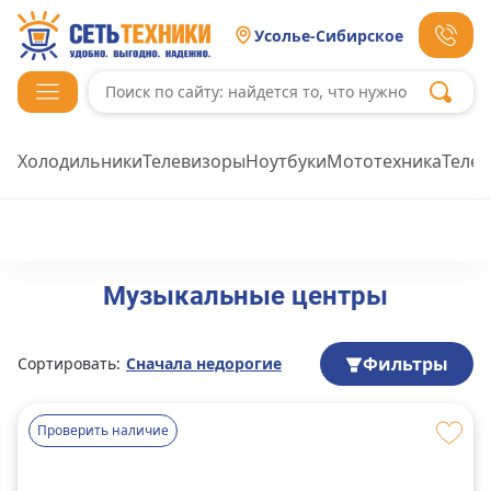
Усолье-Сибирское
Холодильники
Телевизоры
Ноутбуки
Мототехника
Теле
Музыкальные центры
Фильтры
Сортировать:
Сначала недорогие
Проверить наличие