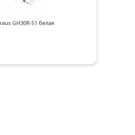
raus GH30R-S1 белая
Мотоцикл 
82 490₽
В кор