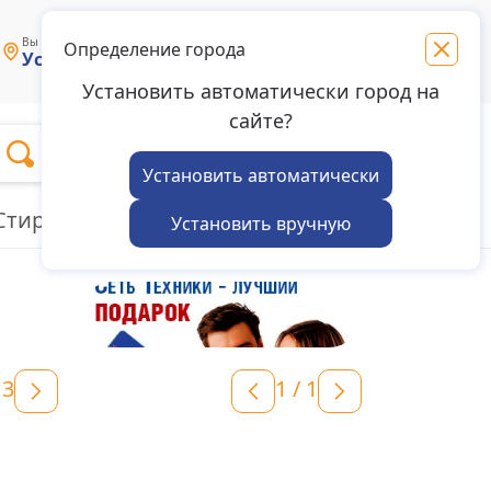
Связаться с
Вы выбрали магазин в городе:
Определение города
Усолье-Сибирское
нами
Установить автоматически город на
сайте?
Избранное
Войти
Корзина
Установить автоматически
Стиральные машины
Пылесосы
Установить вручную
13
1
/
1