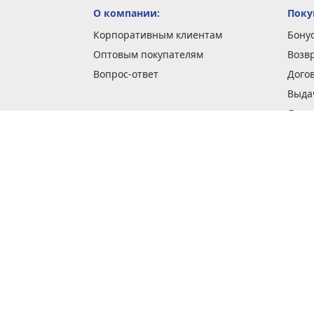
О компании:
Поку
Корпоративным клиентам
Бону
Оптовым покупателям
Возв
Вопрос-ответ
Дого
Выда
Доста
Как 
Наши
Обме
О га
Опла
Пода
Покуп
Поли
Сбор
Спос