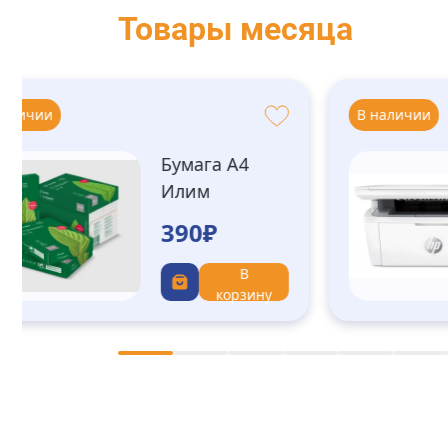
Товары месяца
наличии
В наличии
Бумага А4
Илим
Стандарт
390₽
В
корзину