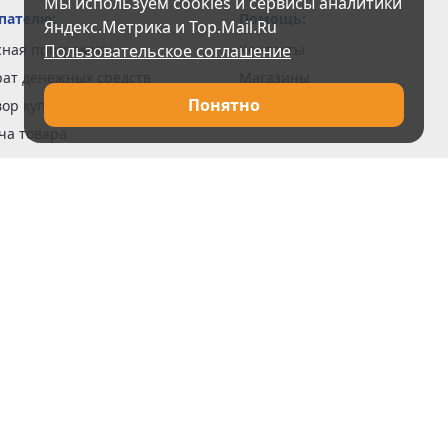
Мы используем cookies и сервисы аналитики
пателю:
Помощь:
Яндекс.Метрика и Top.Mail.Ru
сная программа
Пользовательское соглашение
Контакты
рат денежных средств
Магазины
Понятно
вор купли-продажи
Вакансии
ча товара
вка заказов
оформить заказ
 акции
н и возврат товара
рантии
та кредитов
рочные сертификаты
ка в кредит
тика конфиденциальности
ка изделий
обы оплаты