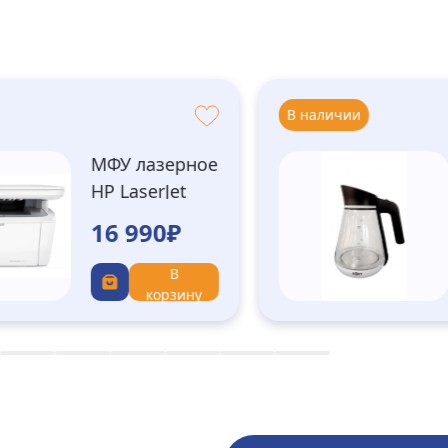
В наличии
МФУ лазерное
HP LaserJet
M141w
16 990₽
(7MD74A)
В
корзину