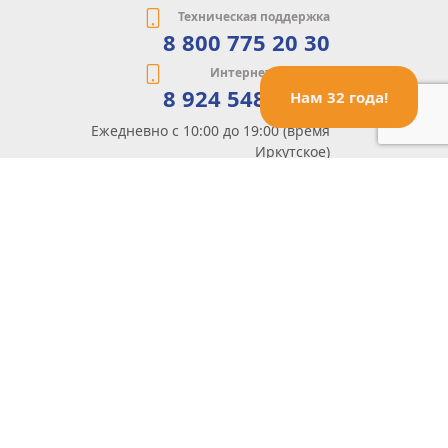
Техническая поддержка
8 800 775 20 30
Интернет-магазин
8 924 548 85 07
Нам 32 года!
Ежедневно с 10:00 до 19:00 (время
Иркутское)
Этот сайт защищен reCaptcha и Google
Политика конфиденциальности
и
Условия пользования
применяются
Политика Конфиденциальности