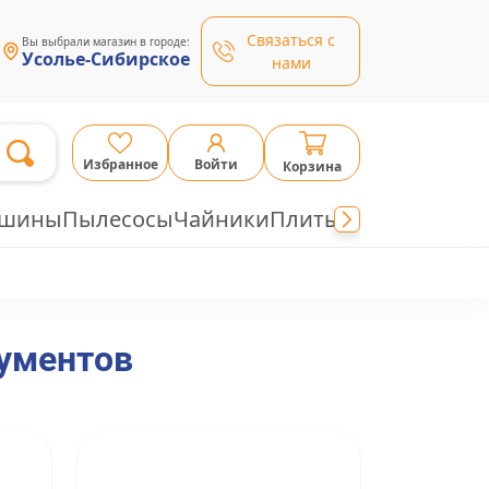
Связаться с
Вы выбрали магазин в городе:
Усолье-Сибирское
нами
Избранное
Войти
Корзина
ашины
Пылесосы
Чайники
Плиты
ументов