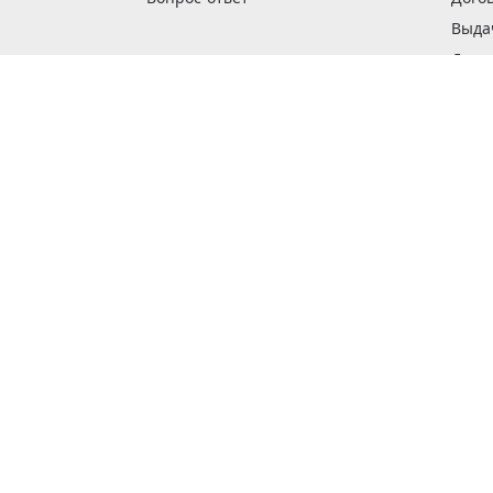
Выда
Доста
Как 
Наши
Обме
О га
Опла
Пода
Покуп
Поли
Сбор
Спос
Стат