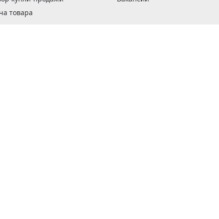
ча товара
вка заказов
оформить заказ
 акции
н и возврат товара
рантии
та кредитов
рочные сертификаты
ка в кредит
тика конфиденциальности
ка изделий
обы оплаты
ус ремонта