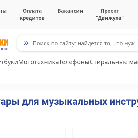
ны
Оплата
Вакансии
Проект
кредитов
"Движуха"
утбуки
Мототехника
Телефоны
Стиральные м
уары для музыкальных инстр