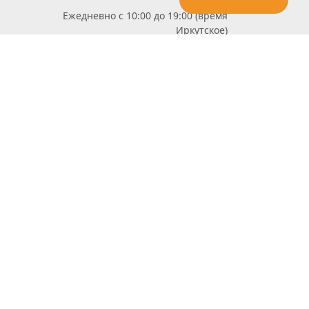
Ежедневно с 10:00 до 19:00 (время
Иркутское)
Этот сайт защищен reCaptcha и Google
Политика конфиденциальности
и
Условия пользования
применяются
Политика Конфиденциальности