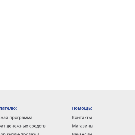
пателю:
Помощь:
сная программа
Контакты
рат денежных средств
Магазины
вор купли-продажи
Вакансии