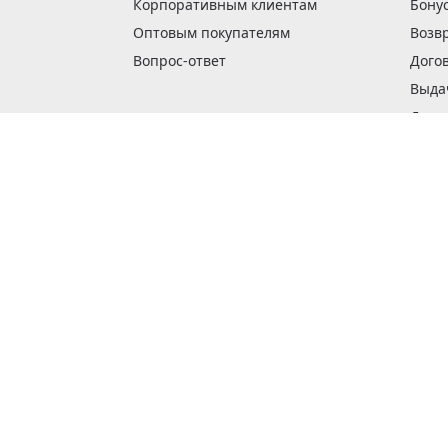
Корпоративным клиентам
Бону
Оптовым покупателям
Возв
Вопрос-ответ
Дого
Выда
Доста
Как 
Наши
Обме
О га
Опла
Пода
Покуп
Поли
Сбор
Спос
Стат