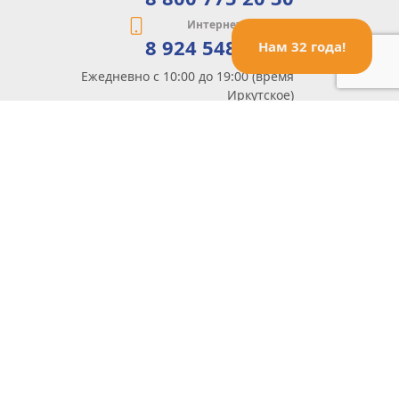
Интернет-магазин
8 924 548 85 07
Нам 32 года!
Ежедневно с 10:00 до 19:00 (время
Иркутское)
Этот сайт защищен reCaptcha и Google
Политика конфиденциальности
и
Условия пользования
применяются
Политика Конфиденциальности