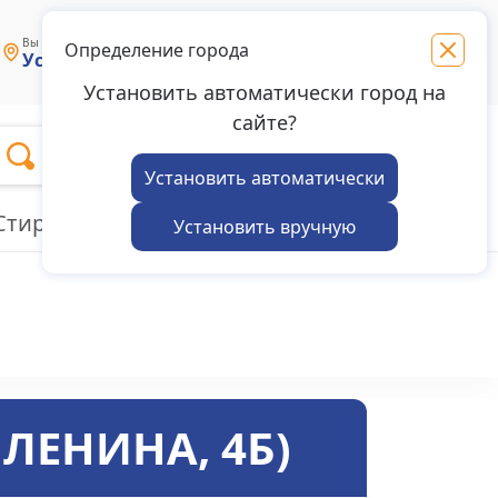
Связаться с
Вы выбрали магазин в городе:
Определение города
Усолье-Сибирское
нами
Установить автоматически город на
сайте?
Избранное
Войти
Корзина
Установить автоматически
Стиральные машины
Пылесосы
Установить вручную
 ЛЕНИНА, 4Б)