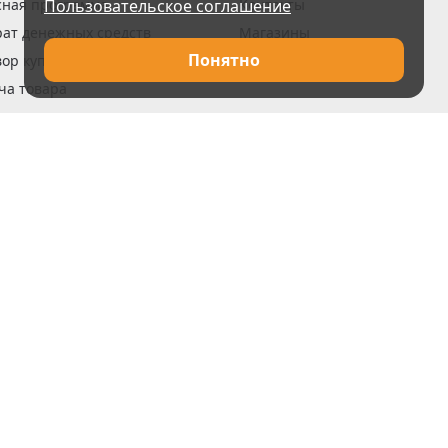
сная программа
Пользовательское соглашение
Контакты
рат денежных средств
Магазины
Понятно
вор купли-продажи
Вакансии
ча товара
вка заказов
оформить заказ
 акции
н и возврат товара
рантии
та кредитов
рочные сертификаты
ка в кредит
тика конфиденциальности
ка изделий
обы оплаты
ус ремонта