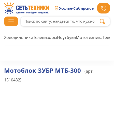
Усолье-Сибирское
Холодильники
Телевизоры
Ноутбуки
Мототехника
Теле
Мотоблок ЗУБР МТБ-300
(арт.
1510432
)