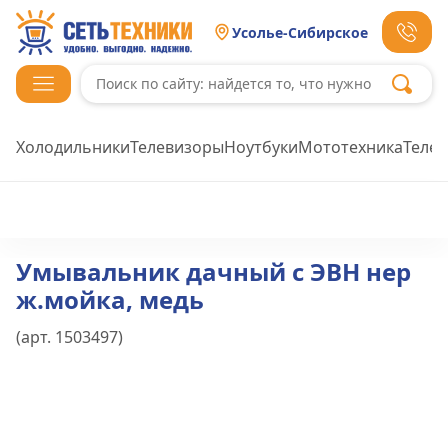
Усолье-Сибирское
Холодильники
Телевизоры
Ноутбуки
Мототехника
Теле
Умывальник дачный с ЭВН нер
ж.мойка, медь
(арт.
1503497
)