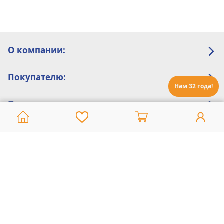
О компании:
Покупателю:
Нам 32 года!
Помощь:
Техническая поддержка
8 800 775 20 30
Интернет-магазин
8 924 548 85 07
Ежедневно с 10:00 до 19:00 (время Иркутское)
Этот сайт защищен reCaptcha и Google
Политика конфиденциальности
и
Условия пользования
применяются