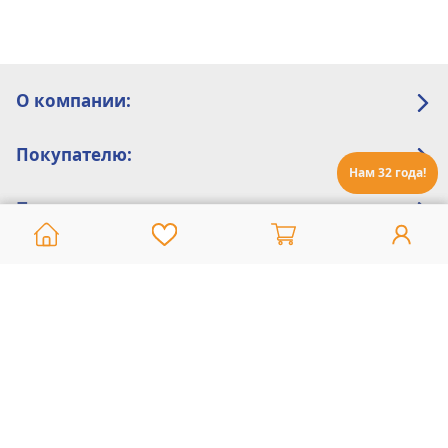
О компании:
Покупателю:
Нам 32 года!
Помощь:
Техническая поддержка
8 800 775 20 30
Интернет-магазин
8 924 548 85 07
Ежедневно с 10:00 до 19:00 (время Иркутское)
Этот сайт защищен reCaptcha и Google
Политика конфиденциальности
и
Условия пользования
применяются