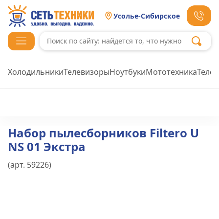
Усолье-Сибирское
Холодильники
Телевизоры
Ноутбуки
Мототехника
Теле
Набор пылесборников Filtero U
NS 01 Экстра
(арт.
59226
)