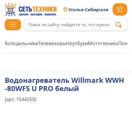
Усолье-Сибирское
Холодильники
Телевизоры
Ноутбуки
Мототехника
Теле
Водонагреватель Willmark WWH
-80WFS U PRO белый
(арт.
1544250
)