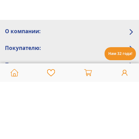
О компании:
Покупателю:
Нам 32 года!
Помощь:
Техническая поддержка
8 800 775 20 30
Интернет-магазин
8 924 548 85 07
Ежедневно с 10:00 до 19:00 (время Иркутское)
Этот сайт защищен reCaptcha и Google
Политика конфиденциальности
и
Условия пользования
применяются