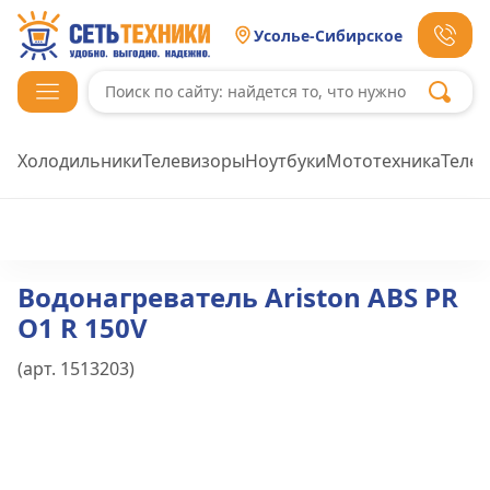
Усолье-Сибирское
Холодильники
Телевизоры
Ноутбуки
Мототехника
Теле
Водонагреватель Ariston ABS PR
O1 R 150V
(арт.
1513203
)