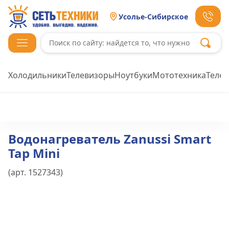
Усолье-Сибирское
Холодильники
Телевизоры
Ноутбуки
Мототехника
Теле
Водонагреватель Zanussi Smart
Tap Mini
(арт.
1527343
)