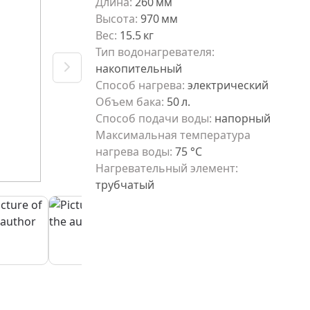
Длина
:
260
мм
Высота
:
970
мм
Вес
:
15.5
кг
Тип водонагревателя
:
накопительный
Способ нагрева
:
электрический
Объем бака
:
50
л.
Способ подачи воды
:
напорный
Максимальная температура
нагрева воды
:
75 °С
Нагревательный элемент
:
трубчатый