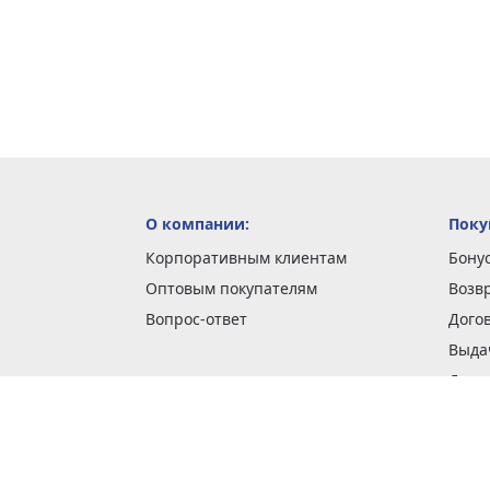
О компании:
Поку
Корпоративным клиентам
Бону
Оптовым покупателям
Возв
Вопрос-ответ
Дого
Выда
Доста
Как 
Наши
Обме