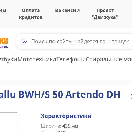
ны
Оплата
Вакансии
Проект
кредитов
"Движуха"
утбуки
Мототехника
Телефоны
Стиральные м
llu BWH/S 50 Artendo DH
(
Характеристики
Ширина
:
435
мм