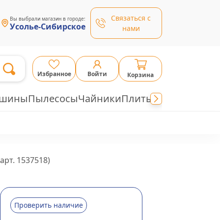
Связаться с
Вы выбрали магазин в городе:
Усолье-Сибирское
нами
Избранное
Войти
Корзина
ашины
Пылесосы
Чайники
Плиты
арт.
1537518
)
Проверить наличие