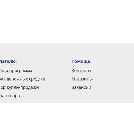
пателю:
Помощь:
сная программа
Контакты
рат денежных средств
Магазины
вор купли-продажи
Вакансии
ча товара
вка заказов
оформить заказ
 акции
н и возврат товара