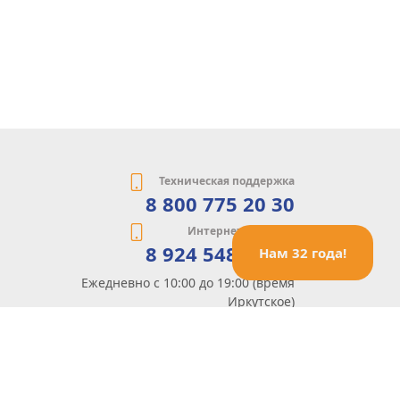
Техническая поддержка
8 800 775 20 30
Интернет-магазин
8 924 548 85 07
Нам 32 года!
Ежедневно с 10:00 до 19:00 (время
Иркутское)
Этот сайт защищен reCaptcha и Google
Политика конфиденциальности
и
Условия пользования
применяются