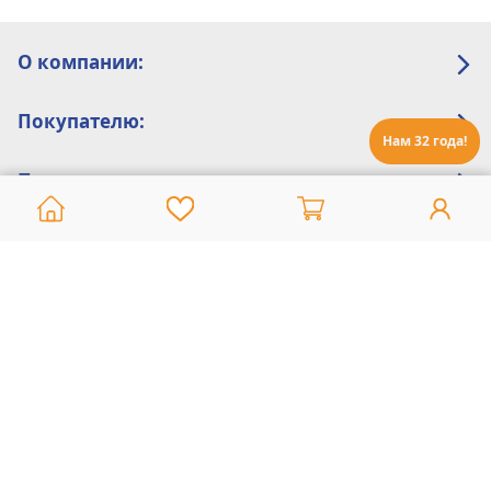
О компании:
Покупателю:
Нам 32 года!
Помощь:
Техническая поддержка
8 800 775 20 30
Интернет-магазин
8 924 548 85 07
Ежедневно с 10:00 до 19:00 (время Иркутское)
Этот сайт защищен reCaptcha и Google
Политика конфиденциальности
и
Условия пользования
применяются