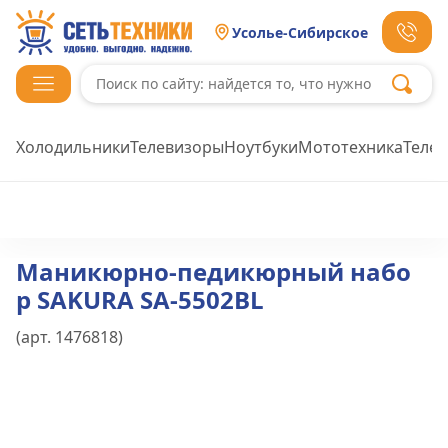
Усолье-Сибирское
Холодильники
Телевизоры
Ноутбуки
Мототехника
Теле
Маникюрно-педикюрный набо
р SAKURA SA-5502BL
(арт.
1476818
)