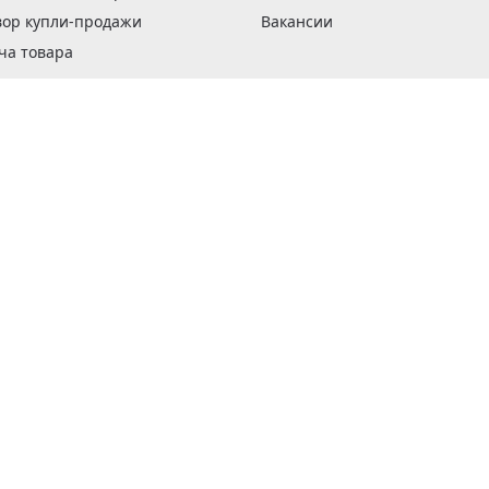
вор купли-продажи
Вакансии
ча товара
вка заказов
оформить заказ
 акции
н и возврат товара
рантии
та кредитов
рочные сертификаты
ка в кредит
тика конфиденциальности
ка изделий
обы оплаты
ус ремонта