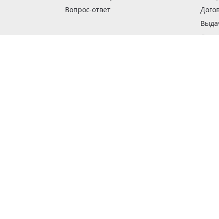
Вопрос-ответ
Дого
Выда
Доста
Как 
Наши
Обме
О га
Опла
Пода
Покуп
Поли
Сбор
Спос
Стат