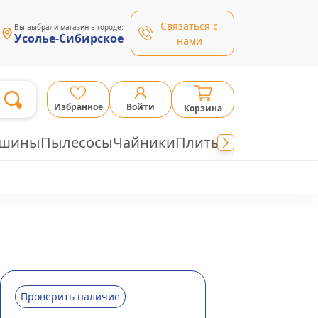
Связаться с
Вы выбрали магазин в городе:
Усолье-Сибирское
нами
Избранное
Войти
Корзина
ашины
Пылесосы
Чайники
Плиты
Проверить наличие