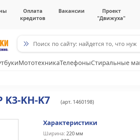
ны
Оплата
Вакансии
Проект
кредитов
"Движуха"
утбуки
Мототехника
Телефоны
Стиральные м
 K3-KH-K7
(арт.
1460198
)
Характеристики
Ширина
:
220
мм