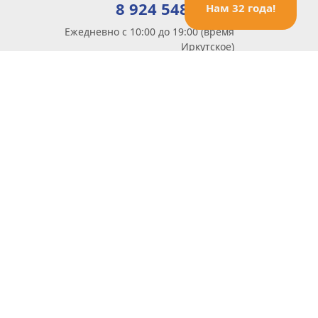
8 924 548 85 07
Нам 32 года!
Ежедневно с 10:00 до 19:00 (время
Иркутское)
Этот сайт защищен reCaptcha и Google
Политика конфиденциальности
и
Условия пользования
применяются
Политика Конфиденциальности