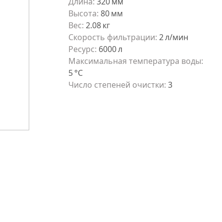
Длина
:
320
мм
Высота
:
80
мм
Вес
:
2.08
кг
Скорость фильтрации
:
2
л/мин
Ресурс
:
6000
л
Максимальная температура воды
:
5
°С
Число степеней очистки
:
3