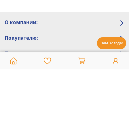
О компании:
Покупателю:
Нам 32 года!
Помощь:
Техническая поддержка
8 800 775 20 30
Интернет-магазин
8 924 548 85 07
Ежедневно с 10:00 до 19:00 (время Иркутское)
Этот сайт защищен reCaptcha и Google
Политика конфиденциальности
и
Условия пользования
применяются