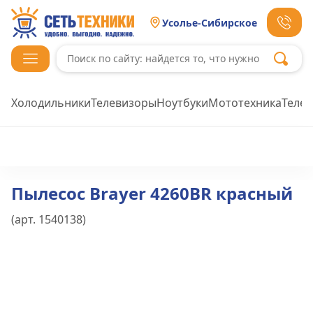
Усолье-Сибирское
Холодильники
Телевизоры
Ноутбуки
Мототехника
Теле
Пылесос Brayer 4260BR красный
(арт.
1540138
)