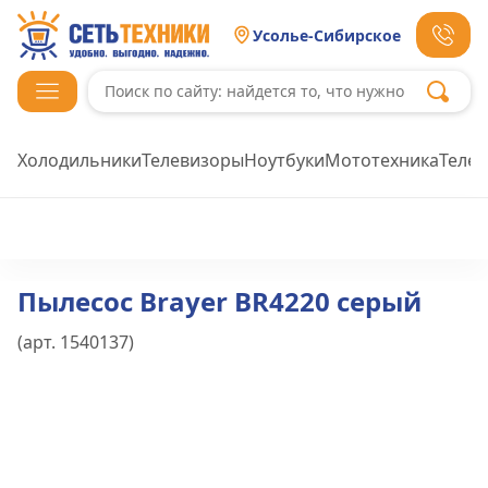
Усолье-Сибирское
Холодильники
Телевизоры
Ноутбуки
Мототехника
Теле
Пылесос Brayer BR4220 серый
(арт.
1540137
)