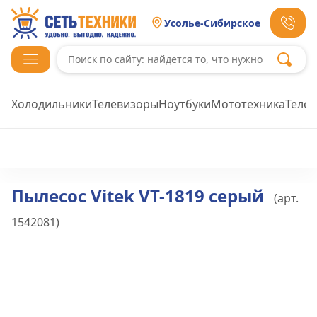
Усолье-Сибирское
Холодильники
Телевизоры
Ноутбуки
Мототехника
Теле
Пылесос Vitek VT-1819 серый
(арт.
1542081
)