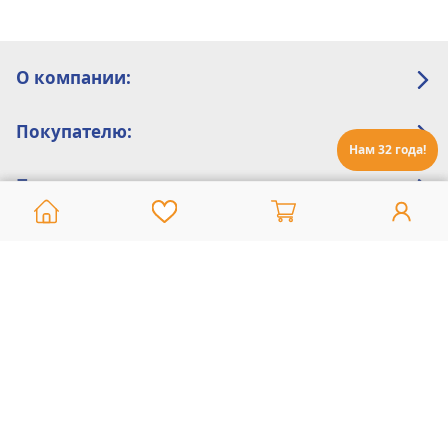
О компании:
Покупателю:
Нам 32 года!
Помощь:
Техническая поддержка
8 800 775 20 30
Интернет-магазин
8 924 548 85 07
Ежедневно с 10:00 до 19:00 (время Иркутское)
Этот сайт защищен reCaptcha и Google
Политика конфиденциальности
и
Условия пользования
применяются