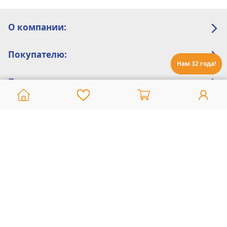
О компании:
Покупателю:
Нам 32 года!
Помощь:
Техническая поддержка
8 800 775 20 30
Интернет-магазин
8 924 548 85 07
Ежедневно с 10:00 до 19:00 (время Иркутское)
Этот сайт защищен reCaptcha и Google
Политика конфиденциальности
и
Условия пользования
применяются