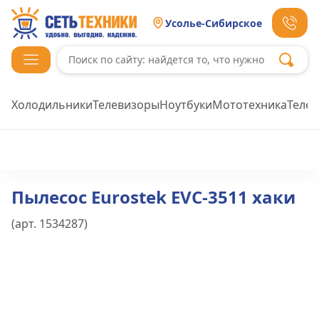
Усолье-Сибирское
Холодильники
Телевизоры
Ноутбуки
Мототехника
Теле
Пылесос Eurostek EVC-3511 хаки
(арт.
1534287
)