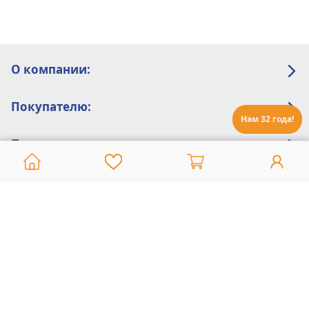
О компании:
Покупателю:
Нам 32 года!
Помощь:
Техническая поддержка
8 800 775 20 30
Интернет-магазин
8 924 548 85 07
Ежедневно с 10:00 до 19:00 (время Иркутское)
Этот сайт защищен reCaptcha и Google
Политика конфиденциальности
и
Условия пользования
применяются