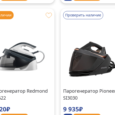
аличии
Проверить наличие
огенератор Redmond
Парогенератор Pionee
622
SI3030
420₽
9 935₽