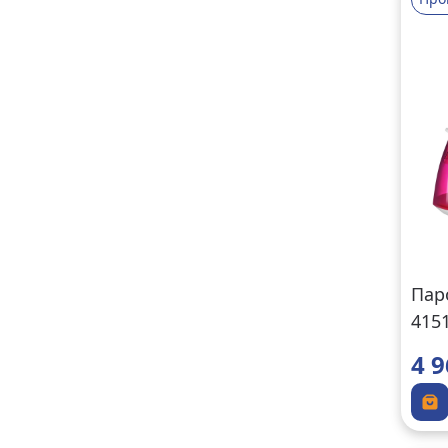
Пар
415
4 