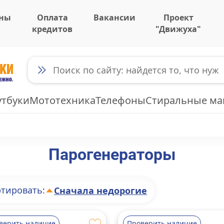
ны
Оплата
Вакансии
Проект
кредитов
"Движуха"
утбуки
Мототехника
Телефоны
Стиральные м
Парогенераторы
тировать:
Сначала недорогие
верить наличие
Проверить наличие