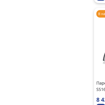
В н
Пар
SS1
8 