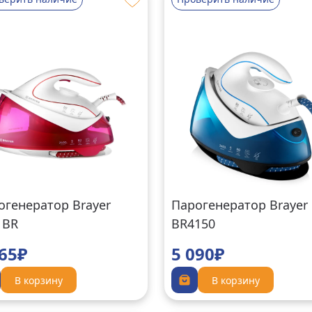
огенератор Brayer
Парогенератор Brayer
1BR
BR4150
965₽
5 090₽
В корзину
В корзину