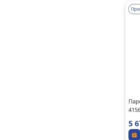
Про
Пар
415
5 