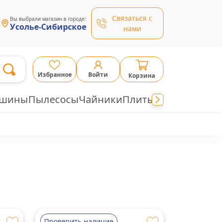
Связаться с
Вы выбрали магазин в городе:
Усолье-Сибирское
нами
Избранное
Войти
Корзина
ашины
Пылесосы
Чайники
Плиты
Проверить наличие