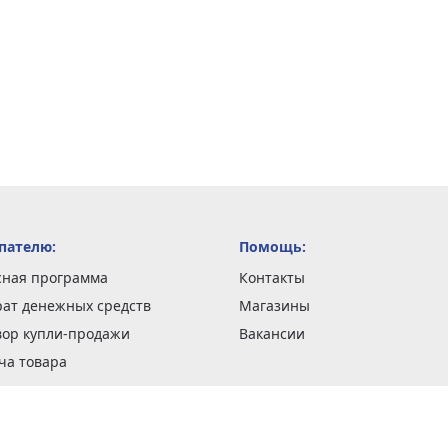
пателю:
Помощь:
сная программа
Контакты
рат денежных средств
Магазины
вор купли-продажи
Вакансии
ча товара
вка заказов
оформить заказ
 акции