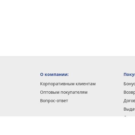
О компании:
Поку
Корпоративным клиентам
Бону
Оптовым покупателям
Возв
Вопрос-ответ
Дого
Выда
Доста
Как 
Наши