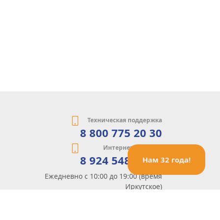
Техническая поддержка
8 800 775 20 30
Интернет-магазин
8 924 548 85 07
Нам 32 года!
Ежедневно с 10:00 до 19:00 (время
Иркутское)
Этот сайт защищен reCaptcha и Google
Политика конфиденциальности
и
Условия пользования
применяются