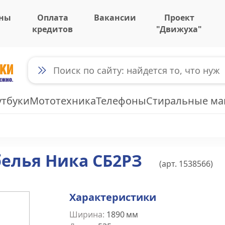
ны
Оплата
Вакансии
Проект
кредитов
"Движуха"
утбуки
Мототехника
Телефоны
Стиральные м
белья Ника СБ2РЗ
(арт.
1538566
)
Характеристики
Ширина
:
1890
мм