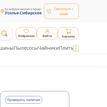
Связаться с
Вы выбрали магазин в городе:
Усолье-Сибирское
нами
Избранное
Войти
Корзина
ашины
Пылесосы
Чайники
Плиты
Проверить наличие