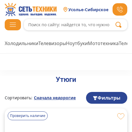
Усолье-Сибирское
Холодильники
Телевизоры
Ноутбуки
Мототехника
Теле
Утюги
Фильтры
Сортировать:
Сначала недорогие
Проверить наличие