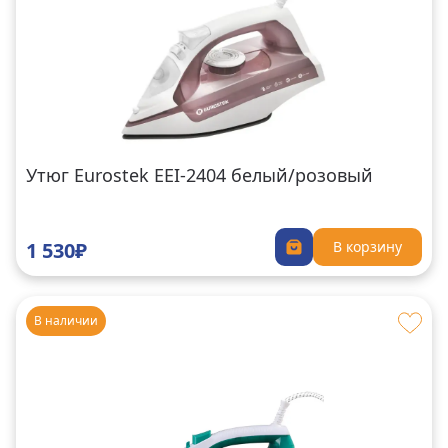
Утюг Eurostek EEI-2404 белый/розовый
1 530₽
В корзину
В наличии