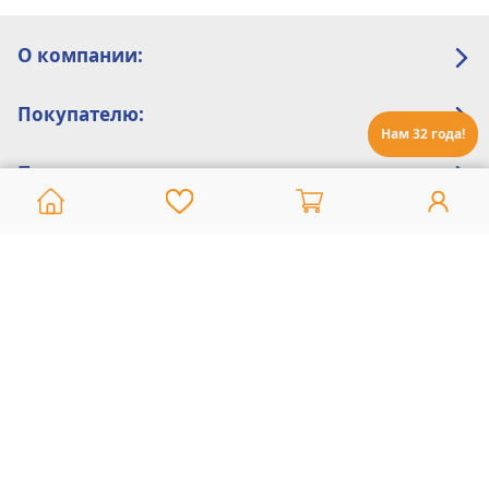
О компании:
Покупателю:
Нам 32 года!
Помощь:
Техническая поддержка
8 800 775 20 30
Интернет-магазин
8 924 548 85 07
Ежедневно с 10:00 до 19:00 (время Иркутское)
Этот сайт защищен reCaptcha и Google
Политика конфиденциальности
и
Условия пользования
применяются