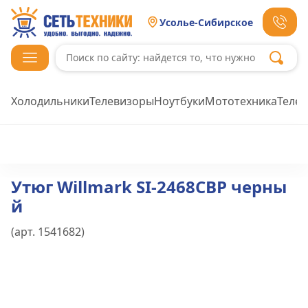
Усолье-Сибирское
Холодильники
Телевизоры
Ноутбуки
Мототехника
Теле
Утюг Willmark SI-2468СBP черны
й
(арт.
1541682
)