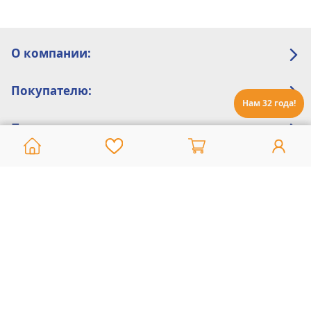
О компании:
Покупателю:
Нам 32 года!
Помощь:
Техническая поддержка
8 800 775 20 30
Интернет-магазин
8 924 548 85 07
Ежедневно с 10:00 до 19:00 (время Иркутское)
Этот сайт защищен reCaptcha и Google
Политика конфиденциальности
и
Условия пользования
применяются