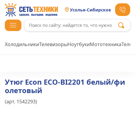
Усолье-Сибирское
Холодильники
Телевизоры
Ноутбуки
Мототехника
Теле
Утюг Econ ECO-BI2201 белый/фи
олетовый
(арт.
1542293
)