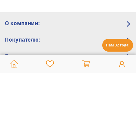
О компании:
Покупателю:
Нам 32 года!
Помощь:
Техническая поддержка
8 800 775 20 30
Интернет-магазин
8 924 548 85 07
Ежедневно с 10:00 до 19:00 (время Иркутское)
Этот сайт защищен reCaptcha и Google
Политика конфиденциальности
и
Условия пользования
применяются