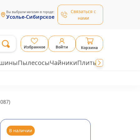
Связаться с
Вы выбрали магазин в городе:
Усолье-Сибирское
нами
Избранное
Войти
Корзина
ашины
Пылесосы
Чайники
Плиты
3087
)
В наличии