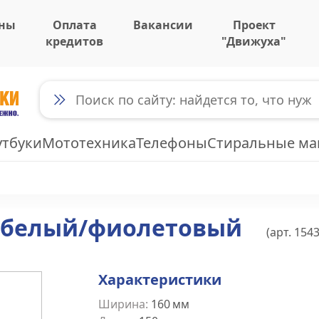
ны
Оплата
Вакансии
Проект
кредитов
"Движуха"
утбуки
Мототехника
Телефоны
Стиральные м
E0 белый/фиолетовый
(арт.
154
Характеристики
Ширина
:
160
мм