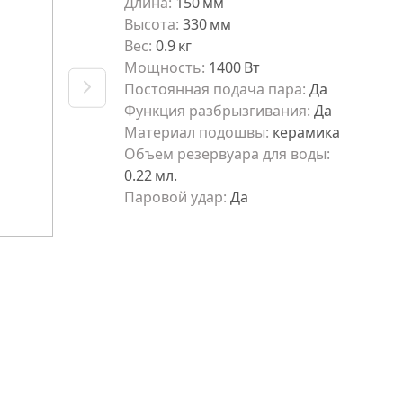
Длина
:
150
мм
Высота
:
330
мм
Вес
:
0.9
кг
Мощность
:
1400
Вт
Постоянная подача пара
:
Да
Функция разбрызгивания
:
Да
Материал подошвы
:
керамика
Объeм резервуара для воды
:
0.22
мл.
Паровой удар
:
Да