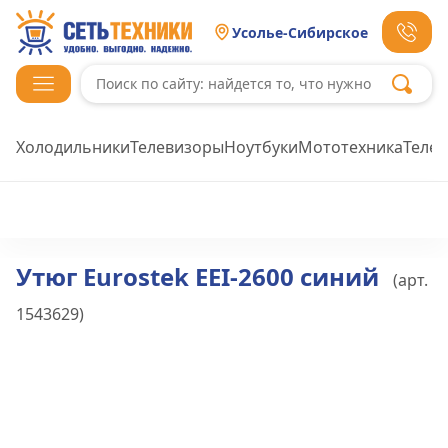
Усолье-Сибирское
Холодильники
Телевизоры
Ноутбуки
Мототехника
Теле
Утюг Eurostek EEI-2600 синий
(арт.
1543629
)