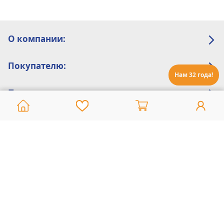
О компании:
Покупателю:
Нам 32 года!
Помощь:
Техническая поддержка
8 800 775 20 30
Интернет-магазин
8 924 548 85 07
Ежедневно с 10:00 до 19:00 (время Иркутское)
Этот сайт защищен reCaptcha и Google
Политика конфиденциальности
и
Условия пользования
применяются