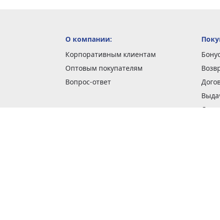
О компании:
Поку
Корпоративным клиентам
Бону
Оптовым покупателям
Возв
Вопрос-ответ
Дого
Выда
Доста
Как 
Наши
Обме
О га
Опла
Пода
Покуп
Поли