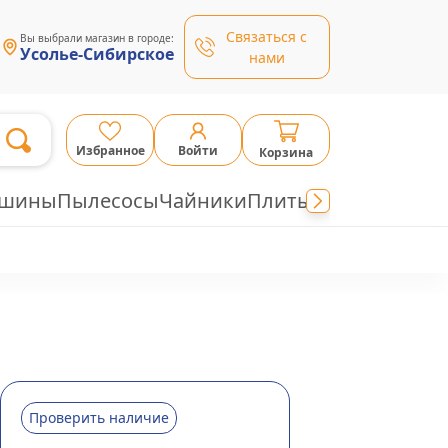
Связаться с
Вы выбрали магазин в городе:
Усолье-Сибирское
нами
Избранное
Войти
Корзина
ашины
Пылесосы
Чайники
Плиты
Проверить наличие