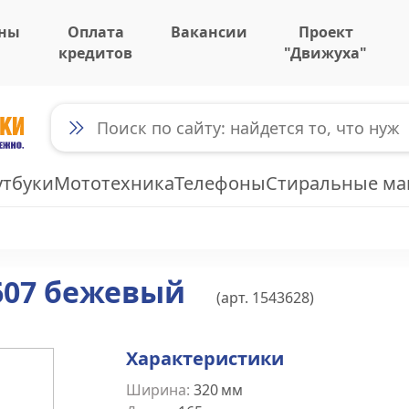
ны
Оплата
Вакансии
Проект
кредитов
"Движуха"
утбуки
Мототехника
Телефоны
Стиральные м
2607 бежевый
(арт.
1543628
)
Характеристики
Ширина
:
320
мм