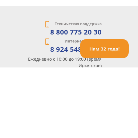
Техническая поддержка
8 800 775 20 30
Интернет-магазин
8 924 548 85 07
Нам 32 года!
Ежедневно с 10:00 до 19:00 (время
Иркутское)
Этот сайт защищен reCaptcha и Google
Политика конфиденциальности
и
Условия пользования
применяются
Политика Конфиденциальности