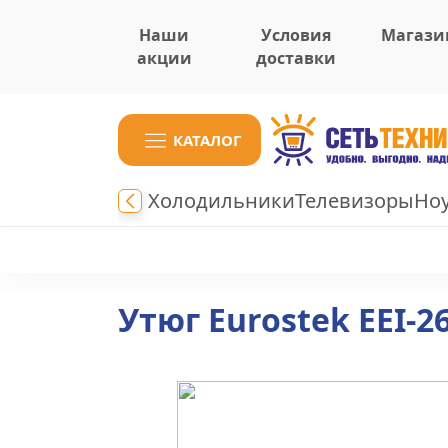
Наши
Условия
Магази
акции
доставки
КАТАЛОГ
Холодильники
Телевизоры
Но
Утюг Eurostek EEI-