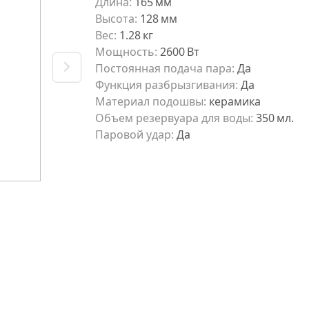
Длина
:
165
мм
Высота
:
128
мм
Вес
:
1.28
кг
Мощность
:
2600
Вт
Постоянная подача пара
:
Да
Функция разбрызгивания
:
Да
Материал подошвы
:
керамика
Объeм резервуара для воды
:
350
мл.
Паровой удар
:
Да