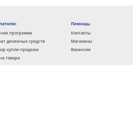
пателю:
Помощь:
сная программа
Контакты
рат денежных средств
Магазины
вор купли-продажи
Вакансии
ча товара
вка заказов
оформить заказ
 акции
н и возврат товара
рантии
та кредитов
рочные сертификаты
ка в кредит
тика конфиденциальности