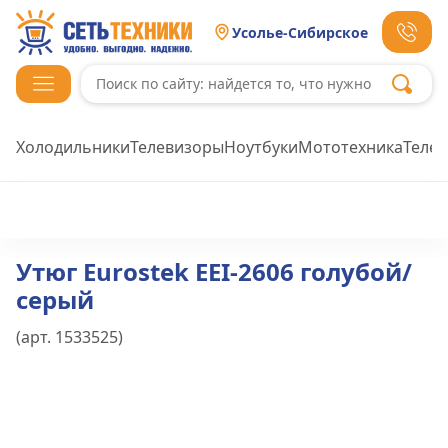
Усолье-Сибирское
Холодильники
Телевизоры
Ноутбуки
Мототехника
Теле
Утюг Eurostek EEI-2606 голубой/
серый
(арт.
1533525
)