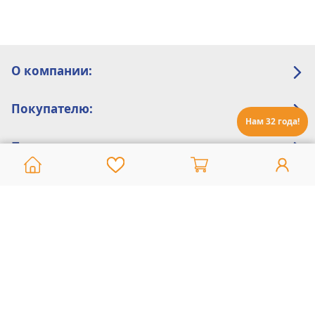
О компании:
Покупателю:
Нам 32 года!
Помощь:
Техническая поддержка
8 800 775 20 30
Интернет-магазин
8 924 548 85 07
Ежедневно с 10:00 до 19:00 (время Иркутское)
Этот сайт защищен reCaptcha и Google
Политика конфиденциальности
и
Условия пользования
применяются