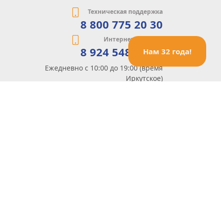
Техническая поддержка
8 800 775 20 30
Интернет-магазин
8 924 548 85 07
Нам 32 года!
Ежедневно с 10:00 до 19:00 (время
Иркутское)
Этот сайт защищен reCaptcha и Google
Политика конфиденциальности
и
Условия пользования
применяются
Политика Конфиденциальности