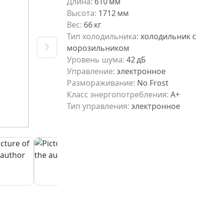
Длина
:
610
мм
Высота
:
1712
мм
Вес
:
66
кг
Тип холодильника
:
холодильник с
морозильником
Уровень шума
:
42
дБ
Управление
:
электронное
Размораживание
:
No Frost
Класс энергопотребления
:
А+
Тип управления
:
электронное