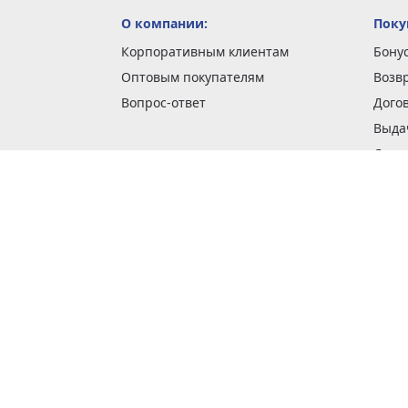
О компании:
Поку
Корпоративным клиентам
Бону
Оптовым покупателям
Возв
Вопрос-ответ
Дого
Выда
Доста
Как 
Наши
Обме
О га
Опла
Пода
Покуп
Поли
Сбор