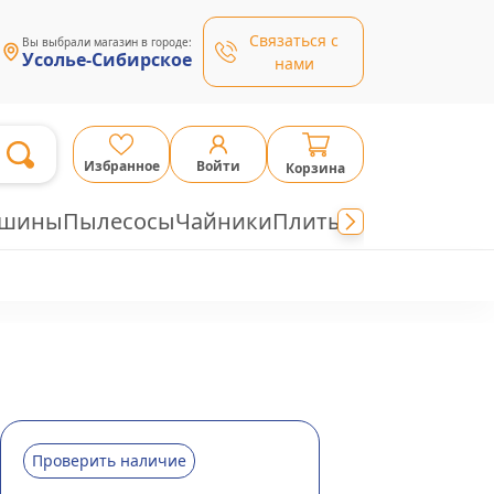
Связаться с
Вы выбрали магазин в городе:
Усолье-Сибирское
нами
Избранное
Войти
Корзина
ашины
Пылесосы
Чайники
Плиты
Проверить наличие