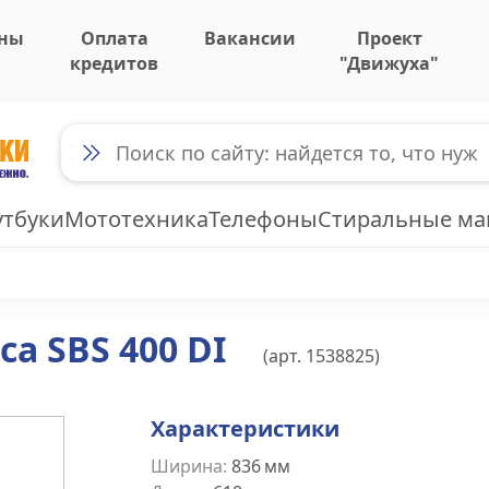
ны
Оплата
Вакансии
Проект
кредитов
"Движуха"
утбуки
Мототехника
Телефоны
Стиральные м
а SBS 400 DI
(арт.
1538825
)
Характеристики
Ширина
:
836
мм