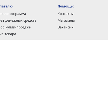
пателю:
Помощь:
сная программа
Контакты
рат денежных средств
Магазины
вор купли-продажи
Вакансии
ча товара
вка заказов
оформить заказ
 акции
н и возврат товара
рантии
та кредитов
рочные сертификаты
ка в кредит
тика конфиденциальности
ка изделий