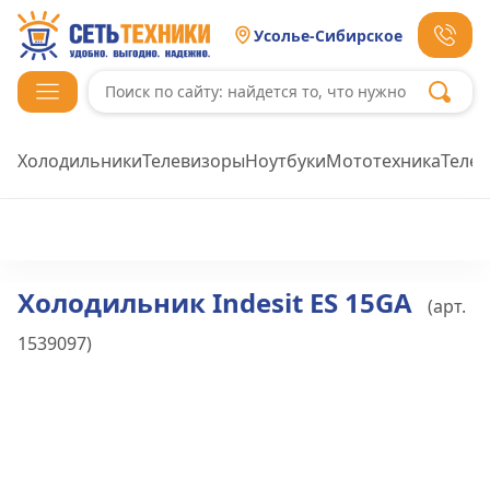
Усолье-Сибирское
Холодильники
Телевизоры
Ноутбуки
Мототехника
Теле
Холодильник Indesit ES 15GA
(арт.
1539097
)