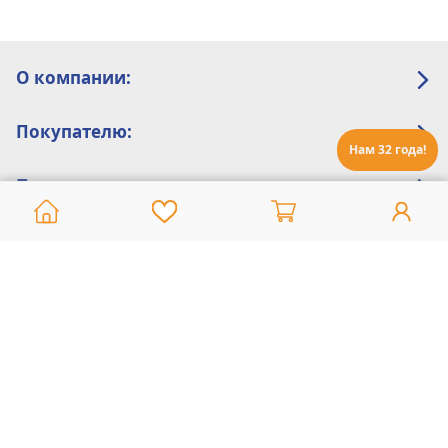
О компании:
Покупателю:
Нам 32 года!
Помощь:
Техническая поддержка
8 800 775 20 30
Интернет-магазин
8 924 548 85 07
Ежедневно с 10:00 до 19:00 (время Иркутское)
Этот сайт защищен reCaptcha и Google
Политика конфиденциальности
и
Условия пользования
применяются