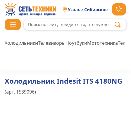
Усолье-Сибирское
Холодильники
Телевизоры
Ноутбуки
Мототехника
Теле
Холодильник Indesit ITS 4180NG
(арт.
1539096
)