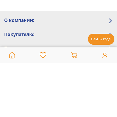
О компании:
Покупателю:
Нам 32 года!
Помощь:
Техническая поддержка
8 800 775 20 30
Интернет-магазин
8 924 548 85 07
Ежедневно с 10:00 до 19:00 (время Иркутское)
Этот сайт защищен reCaptcha и Google
Политика конфиденциальности
и
Условия пользования
применяются