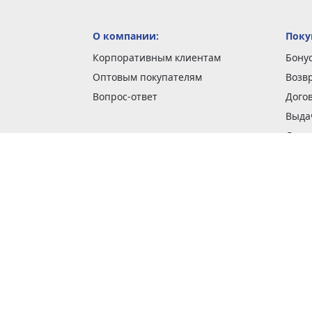
О компании:
Поку
Корпоративным клиентам
Бону
Оптовым покупателям
Возв
Вопрос-ответ
Дого
Выда
Доста
Как 
Наши
Обме
О га
Опла
Пода
Покуп
Поли
Сбор