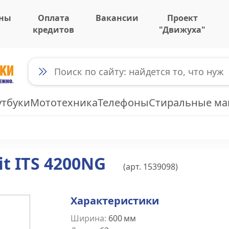
ны
Оплата
Вакансии
Проект
кредитов
"Движуха"
утбуки
Мототехника
Телефоны
Стиральные м
t ITS 4200NG
(арт.
1539098
)
Характеристики
Ширина
:
600
мм