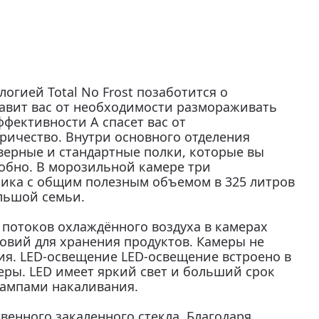
логией Total No Frost позаботится о
авит вас от необходимости размораживать
фективности А спасет вас от
ричество. Внутри основного отделения
 дверные и стандартные полки, которые вы
добно. В морозильной камере три
ника с общим полезным объемом в 325 литров
льшой семьи.
я потоков охлаждённого воздуха в камерах
овий для хранения продуктов. Камеры не
я. LED-освещение LED-освещение встроено в
ры. LED имеет яркий свет и больший срок
ампами накаливания.
венного закаленного стекла. Благодаря