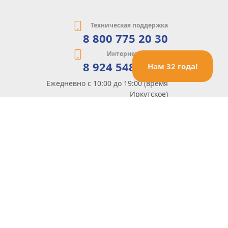
Техническая поддержка
8 800 775 20 30
Интернет-магазин
8 924 548 85 07
Нам 32 года!
Ежедневно с 10:00 до 19:00 (время
Иркутское)
Этот сайт защищен reCaptcha и Google
Политика конфиденциальности
и
Условия пользования
применяются
Политика Конфиденциальности