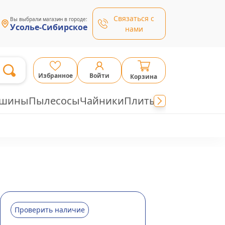
Связаться с
Вы выбрали магазин в городе:
Усолье-Сибирское
нами
Избранное
Войти
Корзина
ашины
Пылесосы
Чайники
Плиты
Проверить наличие