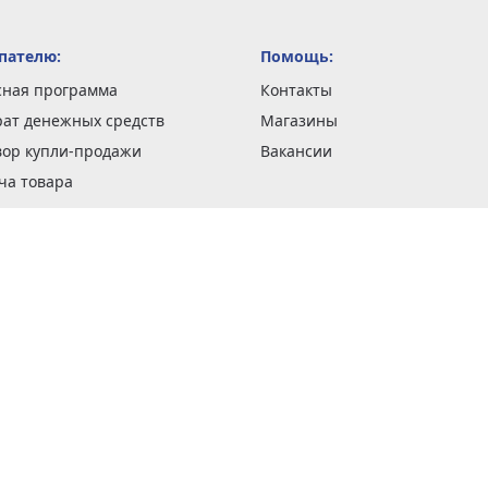
пателю:
Помощь:
сная программа
Контакты
рат денежных средств
Магазины
вор купли-продажи
Вакансии
ча товара
вка заказов
оформить заказ
 акции
н и возврат товара
рантии
та кредитов
рочные сертификаты
ка в кредит
тика конфиденциальности
ка изделий