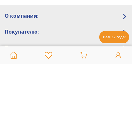
О компании:
Покупателю:
Нам 32 года!
Помощь:
Техническая поддержка
8 800 775 20 30
Интернет-магазин
8 924 548 85 07
Ежедневно с 10:00 до 19:00 (время Иркутское)
Этот сайт защищен reCaptcha и Google
Политика конфиденциальности
и
Условия пользования
применяются