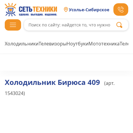
Усолье-Сибирское
Холодильники
Телевизоры
Ноутбуки
Мототехника
Теле
Холодильник Бирюса 409
(арт.
1543024
)