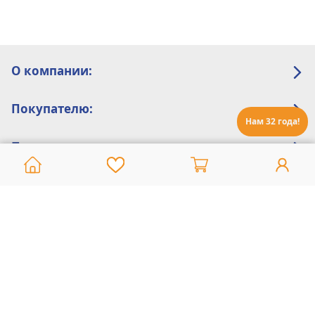
О компании:
Покупателю:
Нам 32 года!
Помощь:
Техническая поддержка
8 800 775 20 30
Интернет-магазин
8 924 548 85 07
Ежедневно с 10:00 до 19:00 (время Иркутское)
Этот сайт защищен reCaptcha и Google
Политика конфиденциальности
и
Условия пользования
применяются