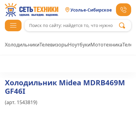
Усолье-Сибирское
Холодильники
Телевизоры
Ноутбуки
Мототехника
Теле
Холодильник Midea MDRB469M
GF46I
(арт.
1543819
)