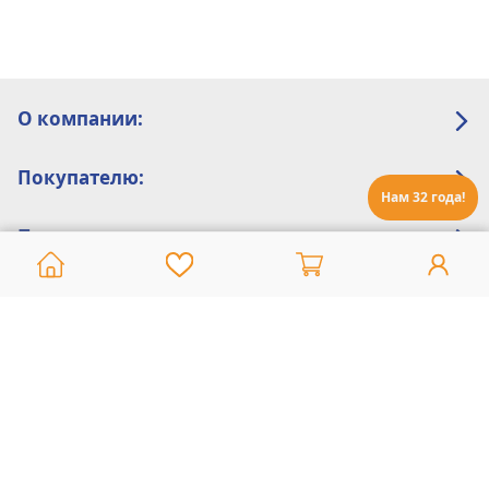
О компании:
Покупателю:
Нам 32 года!
Помощь:
Техническая поддержка
8 800 775 20 30
Интернет-магазин
8 924 548 85 07
Ежедневно с 10:00 до 19:00 (время Иркутское)
Этот сайт защищен reCaptcha и Google
Политика конфиденциальности
и
Условия пользования
применяются