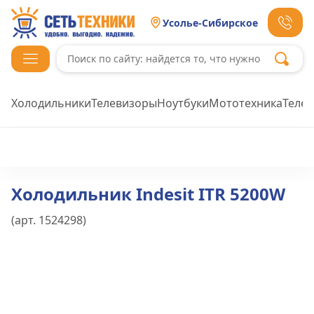
Усолье-Сибирское
Холодильники
Телевизоры
Ноутбуки
Мототехника
Теле
Холодильник Indesit ITR 5200W
(арт.
1524298
)