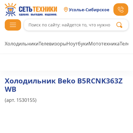
Усолье-Сибирское
Холодильники
Телевизоры
Ноутбуки
Мототехника
Теле
Холодильник Beko B5RCNK363Z
WB
(арт.
1530155
)