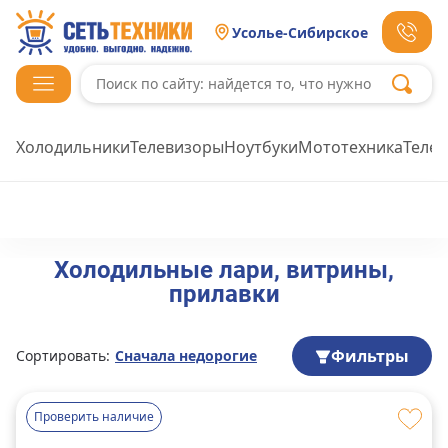
Усолье-Сибирское
Холодильники
Телевизоры
Ноутбуки
Мототехника
Теле
Холодильные лари, витрины,
прилавки
Фильтры
Сортировать:
Сначала недорогие
Проверить наличие