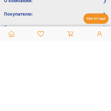
О компании:
Покупателю:
Нам 32 года!
Помощь:
Техническая поддержка
8 800 775 20 30
Интернет-магазин
8 924 548 85 07
Ежедневно с 10:00 до 19:00 (время Иркутское)
Этот сайт защищен reCaptcha и Google
Политика конфиденциальности
и
Условия пользования
применяются
Политика Конфиденциальности