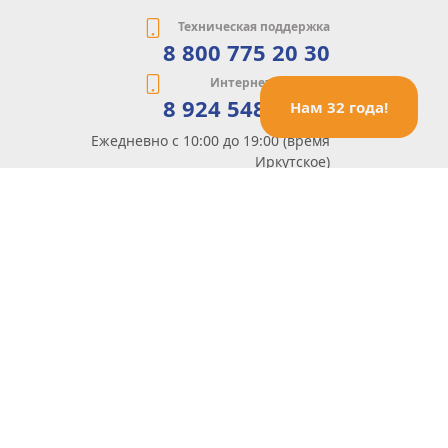
Техническая поддержка
8 800 775 20 30
Интернет-магазин
8 924 548 85 07
Нам 32 года!
Ежедневно с 10:00 до 19:00 (время
Иркутское)
Этот сайт защищен reCaptcha и Google
Политика конфиденциальности
и
Условия пользования
применяются
Политика Конфиденциальности