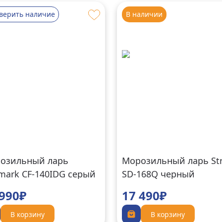
верить наличие
В наличии
озильный ларь
Морозильный ларь St
lmark CF-140IDG серый
SD-168Q черный
 990₽
17 490₽
В корзину
В корзину