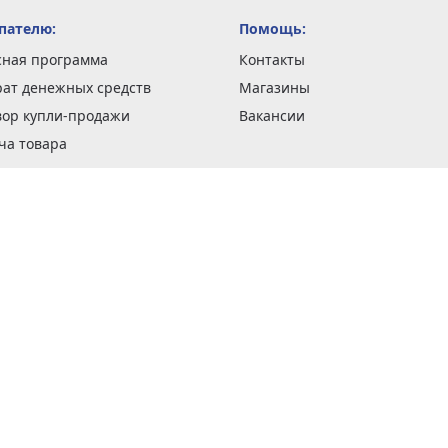
пателю:
Помощь:
сная программа
Контакты
рат денежных средств
Магазины
вор купли-продажи
Вакансии
ча товара
вка заказов
оформить заказ
 акции
н и возврат товара
рантии
та кредитов
рочные сертификаты
ка в кредит
тика конфиденциальности
ка изделий