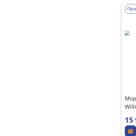
Про
Мор
Wil
15