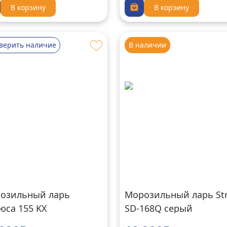
В корзину
В корзину
верить наличие
В наличии
озильный ларь
Морозильный ларь St
юса 155 KX
SD-168Q серый