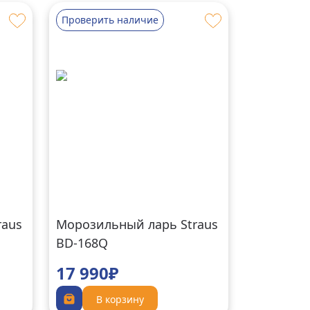
Проверить наличие
raus
Морозильный ларь Straus
BD-168Q
17 990₽
В корзину