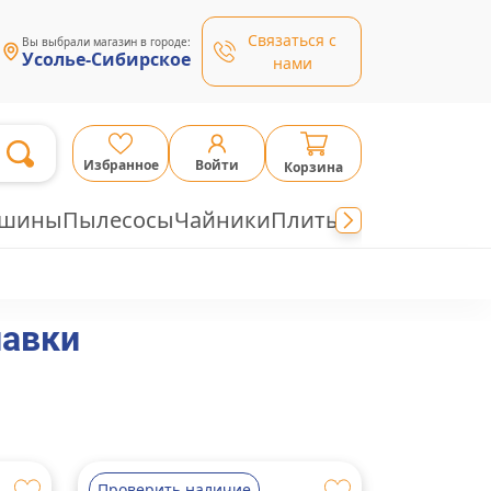
Связаться с
Вы выбрали магазин в городе:
Усолье-Сибирское
нами
Избранное
Войти
Корзина
ашины
Пылесосы
Чайники
Плиты
лавки
Проверить наличие