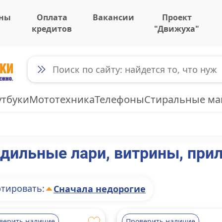
ны
Оплата
Вакансии
Проект
кредитов
"Движуха"
утбуки
Мототехника
Телефоны
Стиральные м
дильные лари, витрины, при
тировать:
Сначала недорогие
верить наличие
Проверить наличие