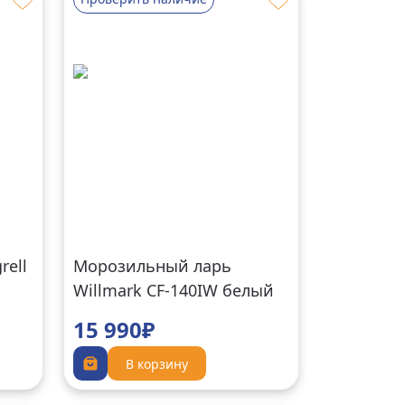
rell
Морозильный ларь
Willmark CF-140IW белый
15 990₽
В корзину