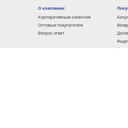
О компании:
Поку
Корпоративным клиентам
Бону
Оптовым покупателям
Возв
Вопрос-ответ
Дого
Выда
Доста
Как 
Наши
Обме
О га
Опла
Пода
Покуп
Поли
Сбор