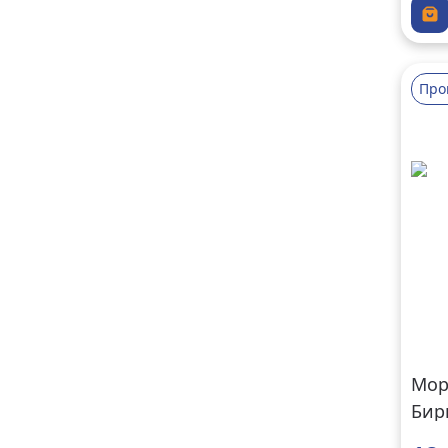
Про
Мор
Бир