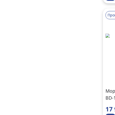
Про
Мор
BD-
17