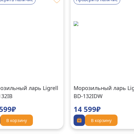
озильный ларь Ligrell
Морозильный ларь Lig
132IB
BD-132IDW
 599₽
14 599₽
В корзину
В корзину