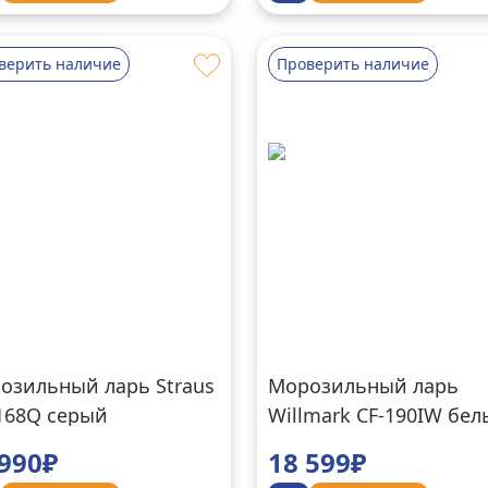
верить наличие
Проверить наличие
озильный ларь Straus
Морозильный ларь
168Q серый
Willmark CF-190IW бе
 990₽
18 599₽