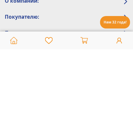
О компании:
Покупателю:
Нам 32 года!
Помощь:
Техническая поддержка
8 800 775 20 30
Интернет-магазин
8 924 548 85 07
Ежедневно с 10:00 до 19:00 (время Иркутское)
Этот сайт защищен reCaptcha и Google
Политика конфиденциальности
и
Условия пользования
применяются
Политика Конфиденциальности