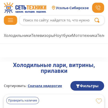
Усолье-Сибирское
Холодильники
Телевизоры
Ноутбуки
Мототехника
Теле
Холодильные лари, витрины,
прилавки
Фильтры
Сортировать:
Сначала недорогие
Проверить наличие