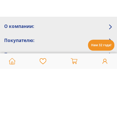
О компании:
Покупателю:
Нам 32 года!
Помощь:
Техническая поддержка
8 800 775 20 30
Интернет-магазин
8 924 548 85 07
Ежедневно с 10:00 до 19:00 (время Иркутское)
Этот сайт защищен reCaptcha и Google
Политика конфиденциальности
и
Условия пользования
применяются