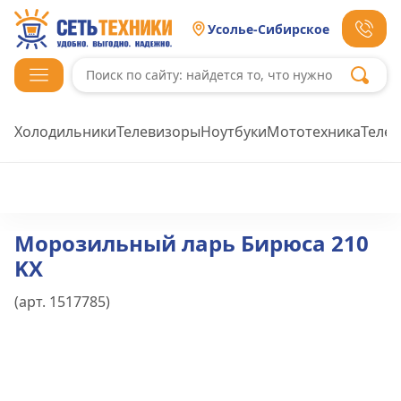
Усолье-Сибирское
Холодильники
Телевизоры
Ноутбуки
Мототехника
Теле
Морозильный ларь Бирюса 210
KX
(арт.
1517785
)