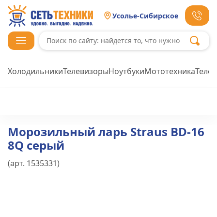
Усолье-Сибирское
Холодильники
Телевизоры
Ноутбуки
Мототехника
Теле
Морозильный ларь Straus BD-16
8Q серый
(арт.
1535331
)