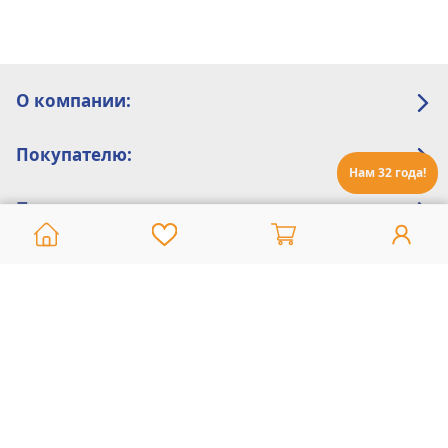
О компании:
Покупателю:
Нам 32 года!
Помощь:
Техническая поддержка
8 800 775 20 30
Интернет-магазин
8 924 548 85 07
Ежедневно с 10:00 до 19:00 (время Иркутское)
Этот сайт защищен reCaptcha и Google
Политика конфиденциальности
и
Условия пользования
применяются