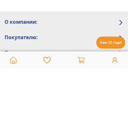
О компании:
Покупателю:
Нам 32 года!
Помощь:
Техническая поддержка
8 800 775 20 30
Интернет-магазин
8 924 548 85 07
Ежедневно с 10:00 до 19:00 (время Иркутское)
Этот сайт защищен reCaptcha и Google
Политика конфиденциальности
и
Условия пользования
применяются