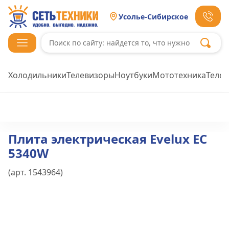
Усолье-Сибирское
Холодильники
Телевизоры
Ноутбуки
Мототехника
Теле
Плита электрическая Evelux EC
5340W
(арт.
1543964
)