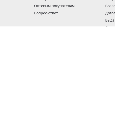
Оптовым покупателям
Возв
Вопрос-ответ
Дого
Выда
Доста
Как 
Наши
Обме
О га
Опла
Пода
Покуп
Поли
Сбор
Спос
Стат