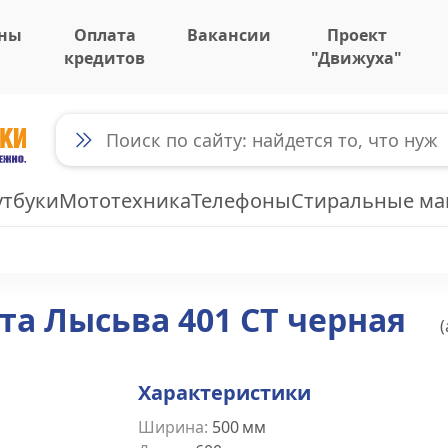
ны
Оплата
Вакансии
Проект
кредитов
"Движуха"
утбуки
Мототехника
Телефоны
Стиральные м
та Лысьва 401 СТ черная
(
Характеристики
Ширина
:
500
мм