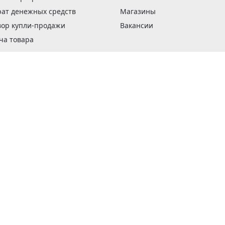
рат денежных средств
Магазины
вор купли-продажи
Вакансии
ча товара
вка заказов
оформить заказ
 акции
н и возврат товара
рантии
та кредитов
рочные сертификаты
ка в кредит
тика конфиденциальности
ка изделий
обы оплаты
ус ремонта