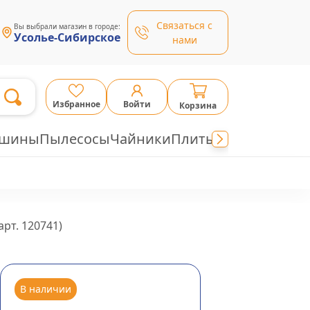
Связаться с
Вы выбрали магазин в городе:
Усолье-Сибирское
нами
Избранное
Войти
Корзина
ашины
Пылесосы
Чайники
Плиты
арт.
120741
)
В наличии