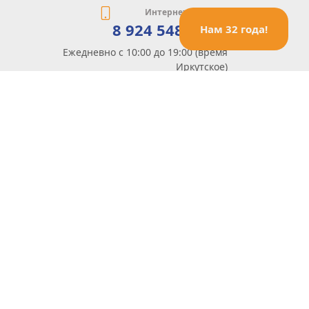
Интернет-магазин
8 924 548 85 07
Нам 32 года!
Ежедневно с 10:00 до 19:00 (время
Иркутское)
Этот сайт защищен reCaptcha и Google
Политика конфиденциальности
и
Условия пользования
применяются
Политика Конфиденциальности