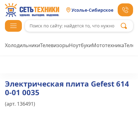
Усолье-Сибирское
Холодильники
Телевизоры
Ноутбуки
Мототехника
Теле
Электрическая плита Gefest 614
0-01 0035
(арт.
136491
)