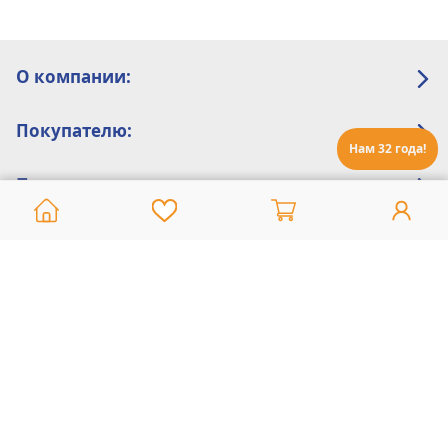
О компании:
Покупателю:
Нам 32 года!
Помощь:
Техническая поддержка
8 800 775 20 30
Интернет-магазин
8 924 548 85 07
Ежедневно с 10:00 до 19:00 (время Иркутское)
Этот сайт защищен reCaptcha и Google
Политика конфиденциальности
и
Условия пользования
применяются