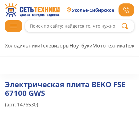
Усолье-Сибирское
Холодильники
Телевизоры
Ноутбуки
Мототехника
Теле
Электрическая плита BEKO FSE
67100 GWS
(арт.
1476530
)