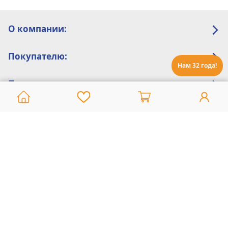
О компании:
Покупателю:
Нам 32 года!
Помощь:
Техническая поддержка
8 800 775 20 30
Интернет-магазин
8 924 548 85 07
Ежедневно с 10:00 до 19:00 (время Иркутское)
Этот сайт защищен reCaptcha и Google
Политика конфиденциальности
и
Условия пользования
применяются