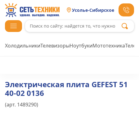
Усолье-Сибирское
Холодильники
Телевизоры
Ноутбуки
Мототехника
Теле
Электрическая плита GEFEST 51
40-02 0136
(арт.
1489290
)