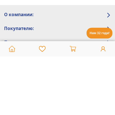
О компании:
Покупателю:
Нам 32 года!
Помощь:
Техническая поддержка
8 800 775 20 30
Интернет-магазин
8 924 548 85 07
Ежедневно с 10:00 до 19:00 (время Иркутское)
Этот сайт защищен reCaptcha и Google
Политика конфиденциальности
и
Условия пользования
применяются