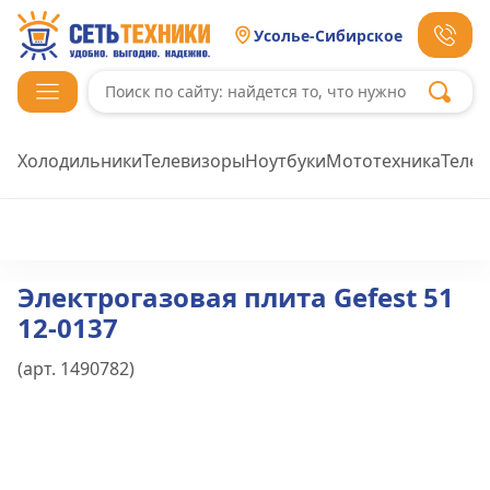
Усолье-Сибирское
Холодильники
Телевизоры
Ноутбуки
Мототехника
Теле
Электрогазовая плита Gefest 51
12-0137
(арт.
1490782
)