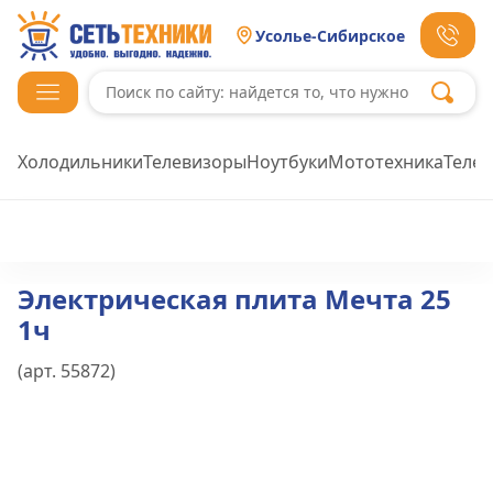
Усолье-Сибирское
Холодильники
Телевизоры
Ноутбуки
Мототехника
Теле
Электрическая плита Мечта 25
1ч
(арт.
55872
)