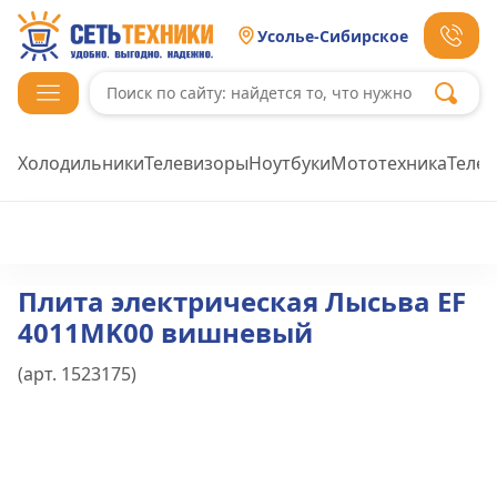
Усолье-Сибирское
Холодильники
Телевизоры
Ноутбуки
Мототехника
Теле
Плита электрическая Лысьва EF
4011MK00 вишневый
(арт.
1523175
)